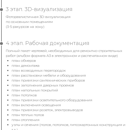
3 этап. 3D-визуализация
Фотореалистичная 3D-визуализация
по основным помещениям
(3-5 ракурсов на зону)
4 этап. Рабочая документация
Полный пакет чертежей, необходимых для ремонтно-строительных
работ (альбом формата А3 в электронном и распечатанном виде)
план обмеров
план демонтажа
план возводимых перегородок
план расстановки мебели и оборудования
план привязки сантехнических приборов
план заполнения дверных проемов
план напольных покрытий
план потолков
план привязки осветительного оборудования
план включения освещения
план привязки розеток, электровыводов
план теплых полов
план отопления
узлы и сечения (полов, потолков, гипсокартонных конструкция и
т.д.)